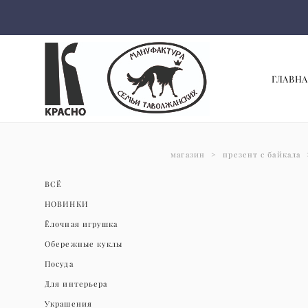
ГЛАВНА
магазин
>
презент с байкала
ВСЁ
НОВИНКИ
Ёлочная игрушка
Обережные куклы
Посуда
Для интерьера
Украшения