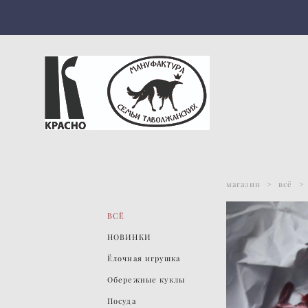
магазин
>
всё
>
ВСЁ
НОВИНКИ
Ёлочная игрушка
Обережные куклы
Посуда