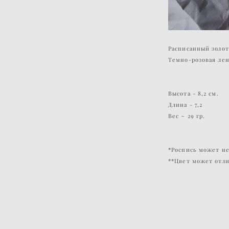
Расписанный золо
Темно-розовая лен
Высота - 8,2 см.
Длина - 7,2
Вес ~ 29 гр.
*Роспись может не
**Цвет может отли