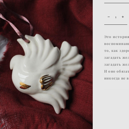
Это история
воспоминани
то, как здо
загадать же
загадать же
И оно обяза
никогда не в