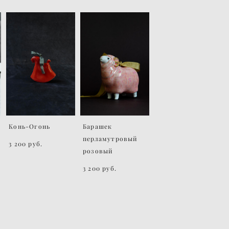
Конь-Огонь
Барашек
перламутровый
3 200 pуб.
розовый
3 200 pуб.