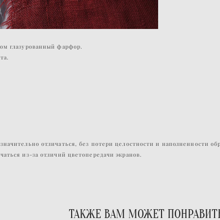
том глазурованный фарфор.
та.
значительно отличаться, без потери целостности и наполненности обра
чаться из-за отличий цветопередачи экранов.
ТАКЖЕ ВАМ МОЖЕТ ПОНРАВИТ