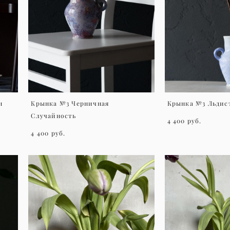
н
Крынка №3 Черничная
Крынка №3 Льдист
Случайность
4 400 pуб.
4 400 pуб.