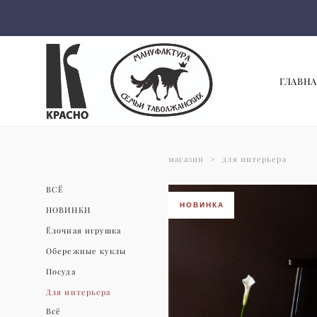
ГЛАВНА
магазин
>
для интерьера
ВСЁ
НОВИНКА
НОВИНКИ
Ёлочная игрушка
Обережные куклы
Посуда
Для интерьера
Всё