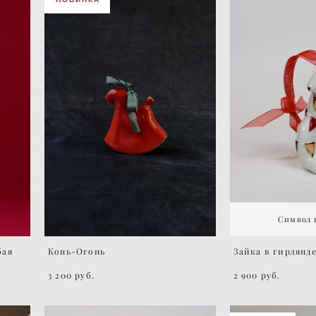
Символ г
бая
Конь-Огонь
Зайка в гирлянд
3 200 pуб.
2 900 pуб.