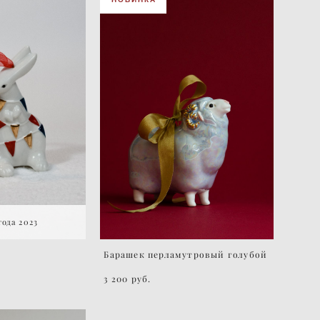
ода 2023
е
Барашек перламутровый голубой
3 200 pуб.