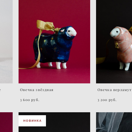
е
Овечка звёздная
Овечка перламут
3 600 pуб.
3 200 pуб.
НОВИНКА