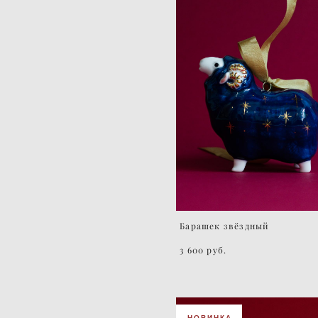
Барашек звёздный
3 600 pуб.
НОВИНКА