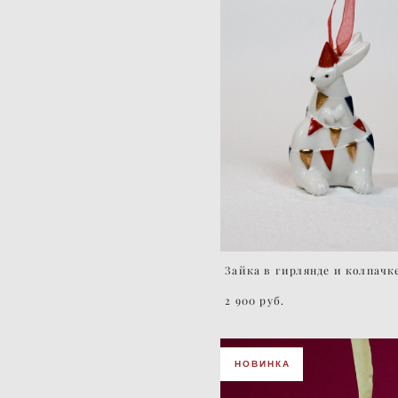
Зайка в гирлянде и колпачк
2 900 pуб.
НОВИНКА