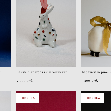
я
Зайка в конфетти и колпачке
Барашек чёрно-
2 900 pуб.
3 200 pуб.
НОВИНКА
НОВИНКА