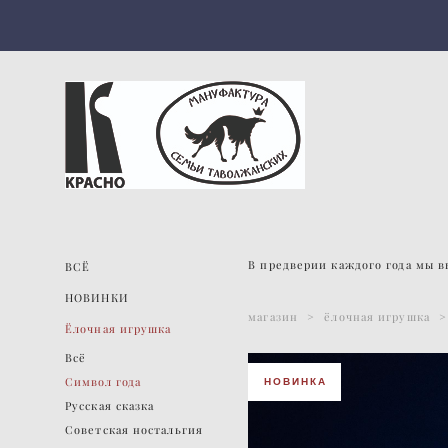
В предверии каждого года мы в
ВСЁ
НОВИНКИ
магазин
>
ёлочная игрушка
>
Ёлочная игрушка
Всё
Символ года
НОВИНКА
Русская сказка
Советская ностальгия