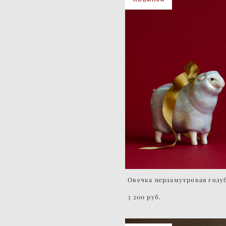
Овечка перламутровая голу
3 200 pуб.