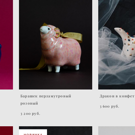
Барашек перламутровый
Дракон в конфе
розовый
3 600 pуб.
3 200 pуб.
НОВИНКА