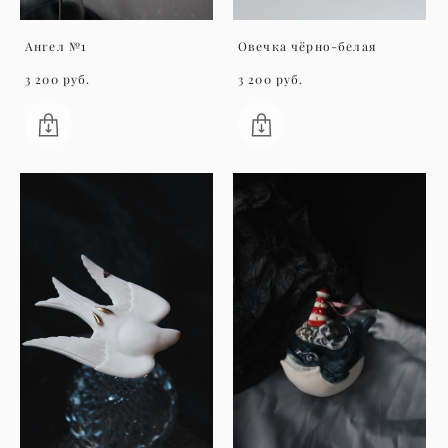
Ангел №1
Овечка чёрно-белая
3 200 pуб.
3 200 pуб.