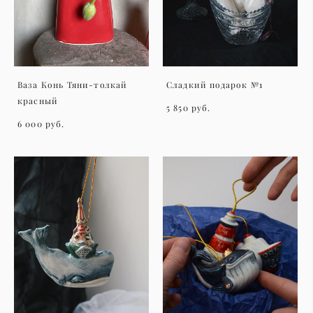
Ваза Конь Тяни-толкай
Сладкий подарок №1
красный
5 850 pуб.
6 000 pуб.