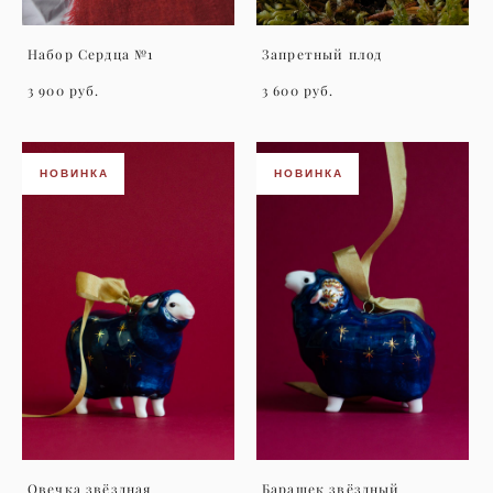
Набор Сердца №1
Запретный плод
3 900 pуб.
3 600 pуб.
НОВИНКА
НОВИНКА
Овечка звёздная
Барашек звёздный