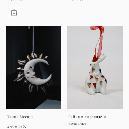
Тайна Месяца
Зайка в гирлянде и
колпачке
2 900 pуб.