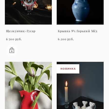
Щелкунчик-Гусар
Крынка №1 Горький Мёд
6 500 pуб.
6 200 pуб.
НОВИНКА