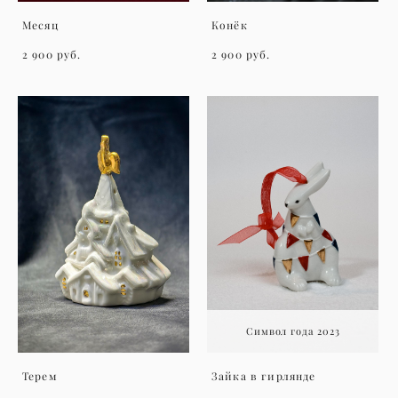
Месяц
Конёк
2 900 pуб.
2 900 pуб.
Символ года 2023
Терем
Зайка в гирлянде