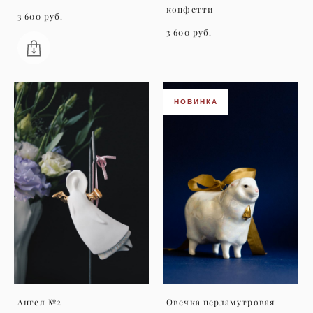
конфетти
3 600 pуб.
3 600 pуб.
НОВИНКА
Ангел №2
Овечка перламутровая