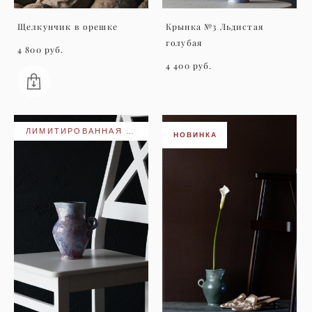
Щелкунчик в орешке
Крынка №3 Льдистая
голубая
4 800 pуб.
4 400 pуб.
ЛИМИТИРОВАННАЯ КОЛЛЕКЦИЯ
НОВИНКА