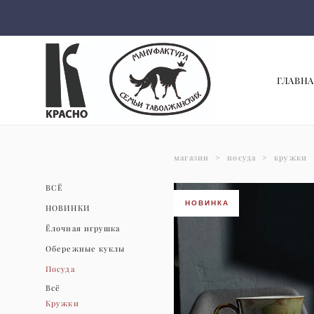
ГЛАВНА
магазин
>
посуда
>
кружки
ВСЁ
НОВИНКА
НОВИНКИ
Ёлочная игрушка
Обережные куклы
Посуда
Всё
Кружки