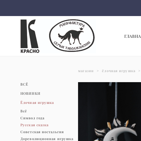
ГЛАВНА
магазин
>
ёлочная игрушка
>
ВСЁ
НОВИНКИ
Ёлочная игрушка
Всё
Символ года
Русская сказка
Советская ностальгия
Дореволюционная игрушка