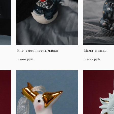
Кит-смотритель маяка
Мама-мишка
2 900 pуб.
2 900 pуб.