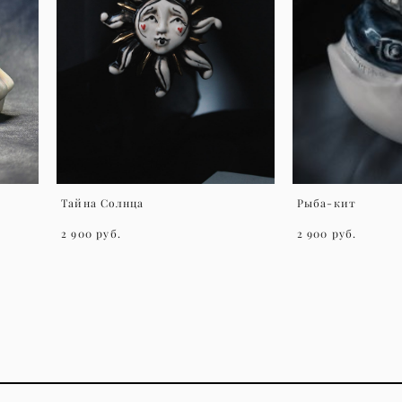
Тайна Солнца
Рыба-кит
2 900 pуб.
2 900 pуб.