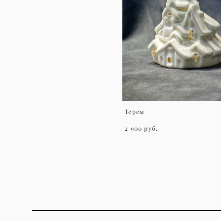
Терем
2 900 pуб.