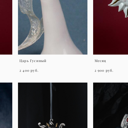
Царь Гусиный
Месяц
2 400 pуб.
2 900 pуб.